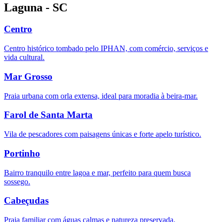
Laguna - SC
Centro
Centro histórico tombado pelo IPHAN, com comércio, serviços e
vida cultural.
Mar Grosso
Praia urbana com orla extensa, ideal para moradia à beira-mar.
Farol de Santa Marta
Vila de pescadores com paisagens únicas e forte apelo turístico.
Portinho
Bairro tranquilo entre lagoa e mar, perfeito para quem busca
sossego.
Cabeçudas
Praia familiar com águas calmas e natureza preservada.